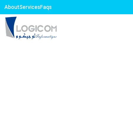
About
Services
Faqs